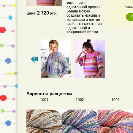
компании с
однотонной пряжей
Зака
Sonata можно
2 720
Цена:
руб.
создавать красивые
тельняшки и другие
варианты сочетания
однотонной и
секционной пряжи.
Варианты расцветки
1001
1002
1003