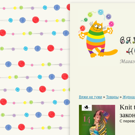
Вяжи не тужи
»
Товары
»
Журна
Knit 
зако
С перево