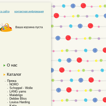
та сайта
контактная информация
Ваша корзина пуста
О нас
Каталог
Пряжа
NORO
Schoppel - Wolle
LANG yarns
Malabrigo
Debbie Bliss
Louisa Harding
Katia