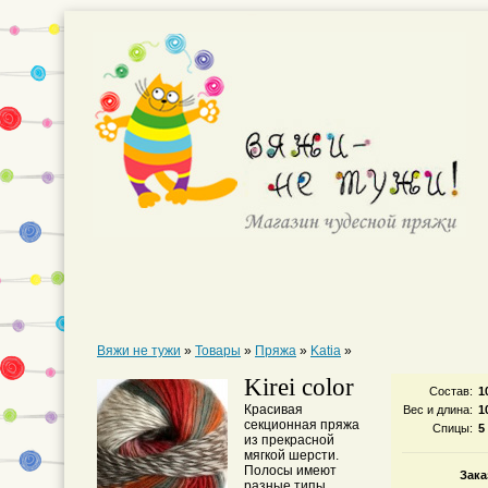
Вяжи не тужи
»
Товары
»
Пряжа
»
Katia
»
Kirei color
Состав:
1
Красивая
Вес и длина:
1
секционная пряжа
Спицы:
5
из прекрасной
мягкой шерсти.
Полосы имеют
Зака
разные типы