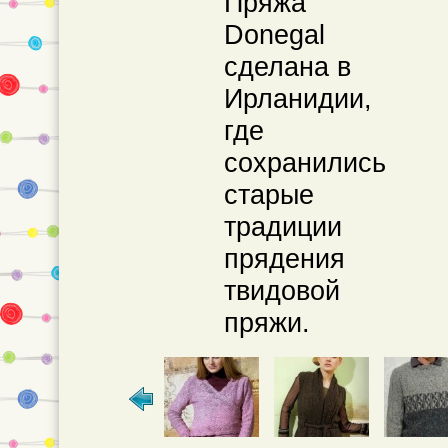
Пряжа
Donegal
сделана в
Ирланидии,
где
сохранились
старые
традиции
прядения
твидовой
пряжи.