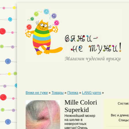
Вяжи не тужи
»
Товары
»
Пряжа
»
LANG yarns
»
Mille Colori
Состав
Superkid
Вес и длина
Нежнейший мохер
на шелке в
Спицы
невероятных
цветах! Очень