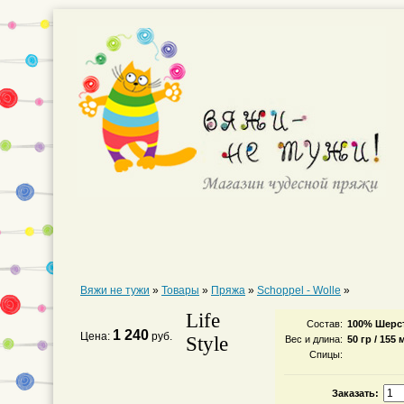
Вяжи не тужи
»
Товары
»
Пряжа
»
Schoppel - Wolle
»
Life
Состав:
100% Шерс
1 240
Цена:
руб.
Style
Вес и длина:
50 гр / 155 
Спицы:
Заказать: