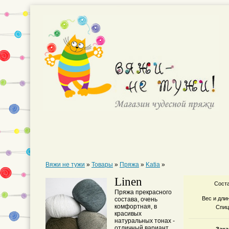
Вяжи не тужи
»
Товары
»
Пряжа
»
Katia
»
Linen
Соста
Пряжа прекрасного
Вес и дли
состава, очень
комфортная, в
Спиц
красивых
натуральных тонах -
отличный вариант