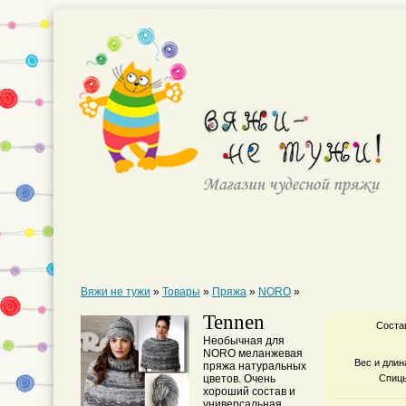
Вяжи не тужи
»
Товары
»
Пряжа
»
NORO
»
Tennen
Соста
Необычная для
NORO меланжевая
Вес и длин
пряжа натуральных
цветов. Очень
Спиц
хороший состав и
универсальная