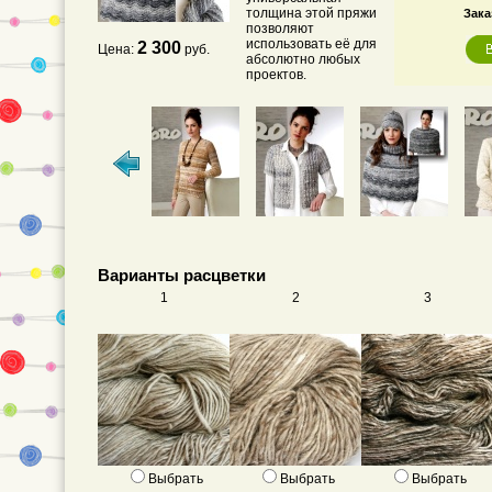
толщина этой пряжи
Зака
позволяют
использовать её для
2 300
Цена:
руб.
абсолютно любых
проектов.
Варианты расцветки
1
2
3
Выбрать
Выбрать
Выбрать