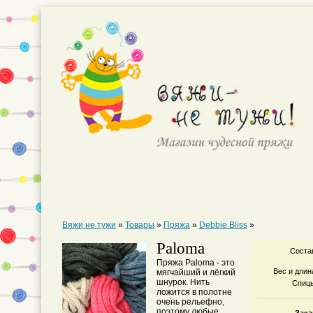
Вяжи не тужи
»
Товары
»
Пряжа
»
Debbie Bliss
»
Paloma
Соста
Пряжа Paloma - это
Вес и длин
мягчайший и лёгкий
шнурок. Нить
Спиц
ложится в полотне
очень рельефно,
поэтому любые