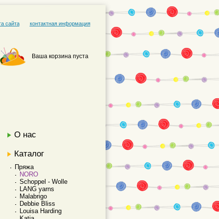
та сайта
контактная информация
Ваша корзина пуста
О нас
Каталог
Пряжа
NORO
Schoppel - Wolle
LANG yarns
Malabrigo
Debbie Bliss
Louisa Harding
Katia