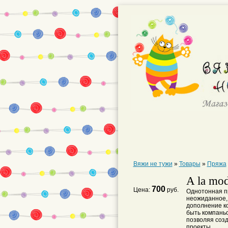
Вяжи не тужи
»
Товары
»
Пряжа
A la mo
700
Цена:
руб.
Однотонная пр
неожиданное,
дополнение ко
быть компаньо
позволяя соз
проекты.