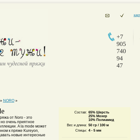
кар
+7
905
740
94
47
»
NORO
»
de
Состав:
65% Шерсть
25% Мохер
яжа от Noro - это
10% Полиамид
 но очень приятное
Вес и длина:
50 гр / 100 м
ллекции. A la mode может
ном к пряже Kureyon,
Спицы:
4 - 5 мм
давать новые интересные