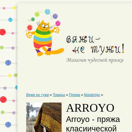
Вяжи не тужи
»
Товары
»
Пряжа
»
Malabrigo
»
ARROYO
Arroyo - пряжа
класиической